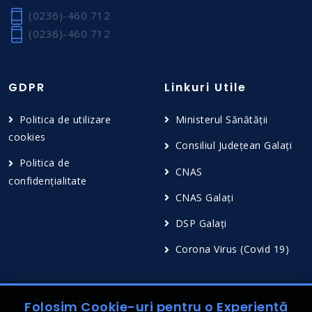
(0236)-460 712
(0236)-460 712
GDPR
Linkuri Utile
Politica de utilizare
Ministerul Sănătății
cookies
Consiliul Județean Galați
Politica de
CNAS
confidențialitate
CNAS Galați
DSP Galați
Corona Virus (Covid 19)
Contact
Folosim Cookie-uri pentru o Experiență