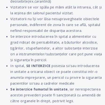
deosebite(ex.carantină)
Vizitatorii se vor spăla pe mâini atât la intrarea, cât și
la ieșirea din salonul pacientul vizitat.
Vizitatorii nu își vor lăsa nesupravegheate obiectele
personale, indiferent de zona în care se află, spitalul
nefiind responsabil de dispariția acestora.
Se interzice introducerea în spital a alimentelor cu
grad ridicat de perisabilitate, a băuturilor alcoolice,
țigărilor, stupefiantelor, a altor substanțe interzise
ori a instrumentelor/substanțelor care pot pune viața
și siguranța în pericol.
In spital,
SE INTERZICE
posesia si/sau introducerea
in unitate a oricarui obiect ce poate constitui intr-o
anumita imprejurare, un pericol cu privire la siguranta
pacientilor si/sau a cadrelor medicale
Se interzice fumatul în unitate
, iar nerespectarea
acestei prevederi poate fi sancționată cu amendă de
către organele în drept, potrivit legii.