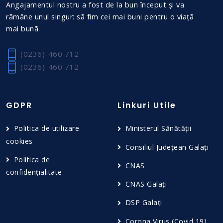
Angajamentul nostru a fost de la bun început și va
rãmâne unul singur: sã fim cei mai buni pentru o viațã
mai bunã.
(0236)-460 712
(0236)-460 712
GDPR
Linkuri Utile
Politica de utilizare
Ministerul Sănătății
cookies
Consiliul Județean Galați
Politica de
CNAS
confidențialitate
CNAS Galați
DSP Galați
Corona Virus (Covid 19)