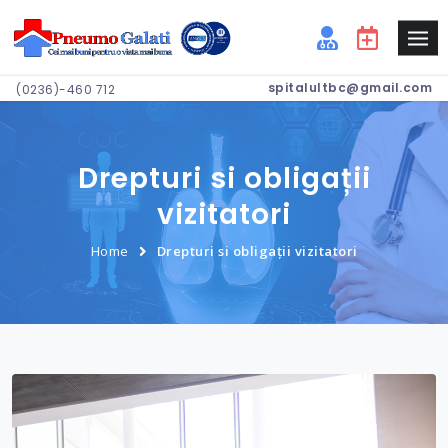
spitalultbc@gmail.com
(0236)-460 712
Drepturi si obligații
vizitatori
Home
Drepturi si obligații vizitatori