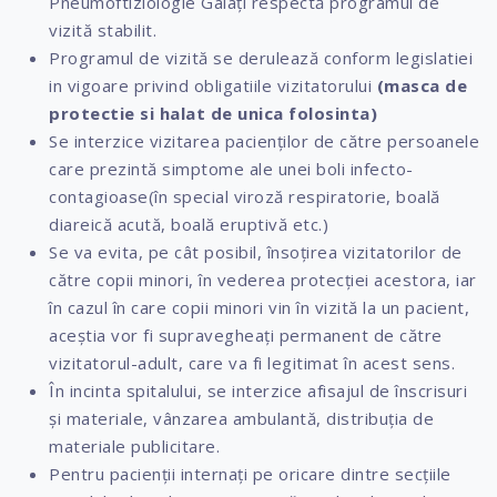
Pneumoftiziologie Galați respectă programul de
vizită stabilit.
Programul de vizită se derulează conform legislatiei
in vigoare privind obligatiile vizitatorului
(masca de
protectie si halat de unica folosinta)
Se interzice vizitarea pacienților de către persoanele
care prezintă simptome ale unei boli infecto-
contagioase(în special viroză respiratorie, boală
diareică acută, boală eruptivă etc.)
Se va evita, pe cât posibil, însoțirea vizitatorilor de
către copii minori, în vederea protecției acestora, iar
în cazul în care copii minori vin în vizită la un pacient,
aceștia vor fi supravegheați permanent de către
vizitatorul-adult, care va fi legitimat în acest sens.
În incinta spitalului, se interzice afisajul de înscrisuri
și materiale, vânzarea ambulantă, distribuția de
materiale publicitare.
Pentru pacienții internați pe oricare dintre secțiile