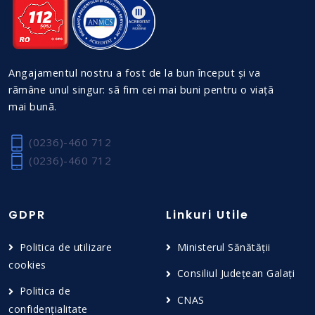
Angajamentul nostru a fost de la bun început și va
rãmâne unul singur: sã fim cei mai buni pentru o viațã
mai bunã.
(0236)-460 712
(0236)-460 712
GDPR
Linkuri Utile
Politica de utilizare
Ministerul Sănătății
cookies
Consiliul Județean Galați
Politica de
CNAS
confidențialitate