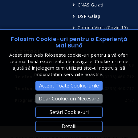
CNAS Galați
DSP Galați
Corona Virus (Covid 19)
Folosim Cookie-uri pentru o Experiență
Mai Bună
Contact
Acest site web folosește cookie-uri pentru a vă oferi
cea mai bună experiență de navigare. Cookie-urile ne
Adresă:
Str. Științei Nr. 117 - Galați 800189
ajută să înțelegem cum utilizați site-ul nostru și să
îmbunătățim serviciile noastre.
Telefon:
(0236)-460 712
Accept Toate Cookie-urile
Telefon:
(0236)-460 712
Doar Cookie-uri Necesare
Program:
24/7
Setări Cookie-uri
Detalii