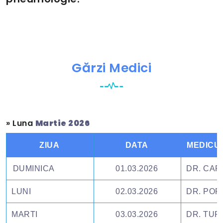
Gărzi Medici
» Luna
Martie 2026
ZIUA
DATA
MEDICU
DUMINICA
01.03.2026
DR. CAR
LUNI
02.03.2026
DR. POP
MARTI
03.03.2026
DR. TU